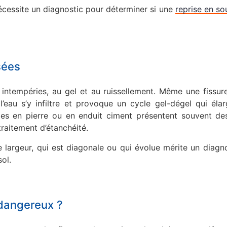
écessite un diagnostic pour déterminer si une
reprise en s
sées
 intempéries, au gel et au ruissellement. Même une fissure
au s’y infiltre et provoque un cycle gel-dégel qui élarg
des en pierre ou en enduit ciment présentent souvent des
traitement d’étanchéité.
 largeur, qui est diagonale ou qui évolue mérite un diagn
sol.
 dangereux ?