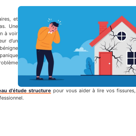
ires, et
pas. Une
n à voir
eur d’un
 bénigne
 panique
roblème
eau d’étude structure
pour vous aider à lire vos fissure
fessionnel.