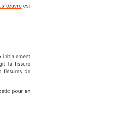
ous-œuvre
est
 initialement
it la fissure
 fissures de
ostic pour en