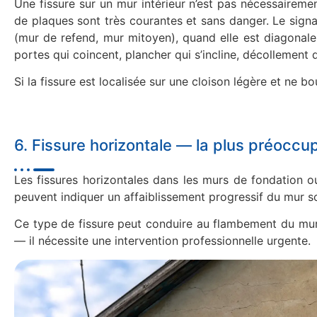
Une fissure sur un mur intérieur n’est pas nécessairement
de plaques sont très courantes et sans danger. Le signal
(mur de refend, mur mitoyen), quand elle est diagonal
portes qui coincent, plancher qui s’incline, décollement d
Si la fissure est localisée sur une cloison légère et ne 
6. Fissure horizontale — la plus préoccu
Les fissures horizontales dans les murs de fondation ou
peuvent indiquer un affaiblissement progressif du mur so
Ce type de fissure peut conduire au flambement du mur si
— il nécessite une intervention professionnelle urgente.