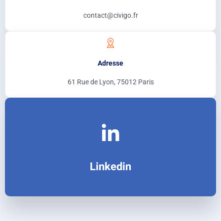
contact@civigo.fr
Adresse
61 Rue de Lyon, 75012 Paris
Suivez nous
Sur LinkedIn
Linkedin
Go !