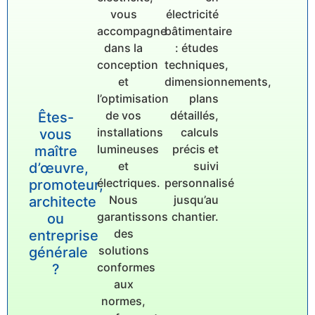
vous
électricité
accompagne
bâtimentaire
dans la
: études
conception
techniques,
et
dimensionnements,
l’optimisation
plans
de vos
détaillés,
Êtes-
installations
calculs
vous
lumineuses
précis et
maître
et
suivi
d’œuvre,
électriques.
personnalisé
promoteur,
Nous
jusqu’au
architecte
garantissons
chantier.
ou
des
entreprise
solutions
générale
conformes
?
aux
normes,