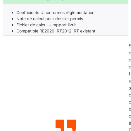
Coefficients U conformes réglementation
Note de calcul pour dossier permis
Fichier de calcul + rapport livré
Compatible RE2020, RT2012, RT existant
c
d
t
e
l