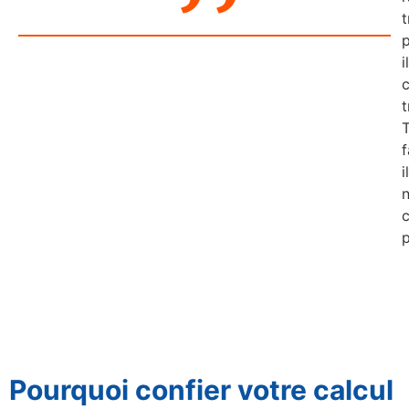
t
p
il
t
f
il
p
Pourquoi confier votre calcul