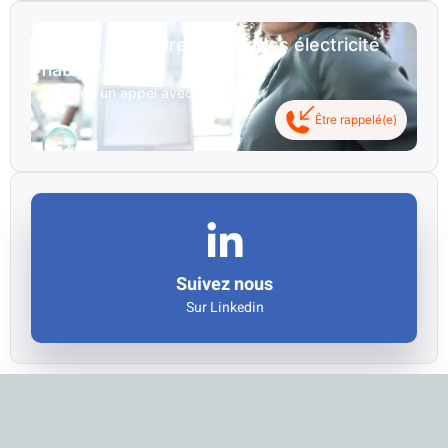
Besoin d'un bureau d'études électricité
fiable ?
Planifiez un appel avec un expert
Être rappelé(e)
Cliquez ici
Let's go !
Suivez nous
Sur Linkedin